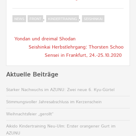
,
,
NEWS
FRONT
KINDERTRAINING
SEISHINKAI
Post
Yondan und dreimal Shodan
navigation
Seishinkai Herbstlehrgang: Thorsten Schoo
Sensei in Frankfurt, 24.-25.10.2020
Aktuelle Beiträge
Starker Nachwuchs im AZUNU: Zwei neue 6. Kyu-Gürtel
Stimmungsvoller Jahresabschluss im Kerzenschein
Weihnachtsfeier „gerollt“
Aikido Kindertraining Neu-Ulm: Erster orangener Gurt im
AZUNU