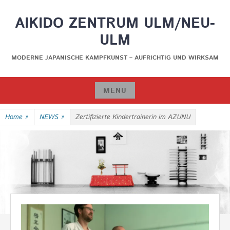
Skip
AIKIDO ZENTRUM ULM/NEU-
to
content
ULM
MODERNE JAPANISCHE KAMPFKUNST – AUFRICHTIG UND WIRKSAM
MENU
Skip
Home
»
NEWS
»
Zertifizierte Kindertrainerin im AZUNU
to
content