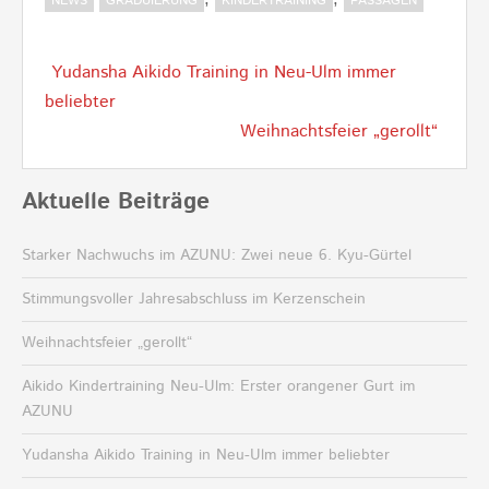
NEWS
GRADUIERUNG
KINDERTRAINING
PASSAGEN
Post
Yudansha Aikido Training in Neu-Ulm immer
navigation
beliebter
Weihnachtsfeier „gerollt“
Aktuelle Beiträge
Starker Nachwuchs im AZUNU: Zwei neue 6. Kyu-Gürtel
Stimmungsvoller Jahresabschluss im Kerzenschein
Weihnachtsfeier „gerollt“
Aikido Kindertraining Neu-Ulm: Erster orangener Gurt im
AZUNU
Yudansha Aikido Training in Neu-Ulm immer beliebter