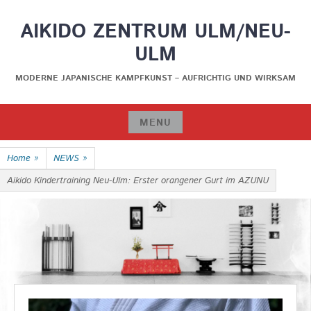
Skip
AIKIDO ZENTRUM ULM/NEU-
to
content
ULM
MODERNE JAPANISCHE KAMPFKUNST – AUFRICHTIG UND WIRKSAM
MENU
Skip
Home
»
NEWS
»
to
content
Aikido Kindertraining Neu-Ulm: Erster orangener Gurt im AZUNU