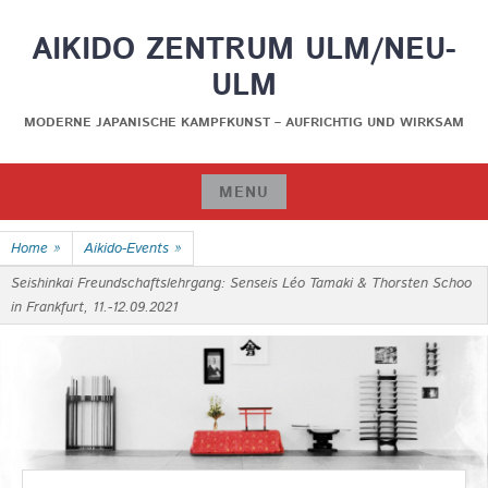
Skip
AIKIDO ZENTRUM ULM/NEU-
to
content
ULM
MODERNE JAPANISCHE KAMPFKUNST – AUFRICHTIG UND WIRKSAM
MENU
Skip
Home
»
Aikido-Events
»
to
content
Seishinkai Freundschaftslehrgang: Senseis Léo Tamaki & Thorsten Schoo
in Frankfurt, 11.-12.09.2021