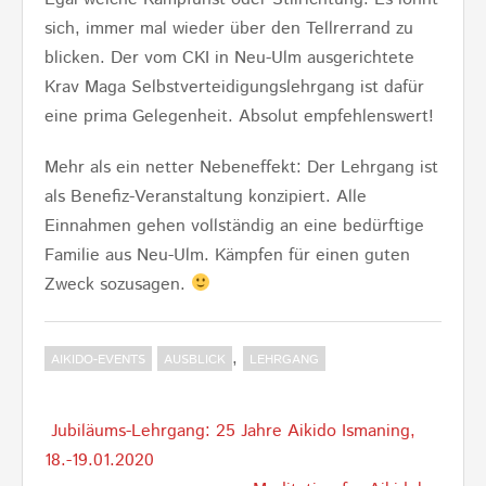
sich, immer mal wieder über den Tellrerrand zu
blicken. Der vom CKI in Neu-Ulm ausgerichtete
Krav Maga Selbstverteidigungslehrgang ist dafür
eine prima Gelegenheit. Absolut empfehlenswert!
Mehr als ein netter Nebeneffekt: Der Lehrgang ist
als Benefiz-Veranstaltung konzipiert. Alle
Einnahmen gehen vollständig an eine bedürftige
Familie aus Neu-Ulm. Kämpfen für einen guten
Zweck sozusagen.
,
AIKIDO-EVENTS
AUSBLICK
LEHRGANG
Post
Jubiläums-Lehrgang: 25 Jahre Aikido Ismaning,
navigation
18.-19.01.2020