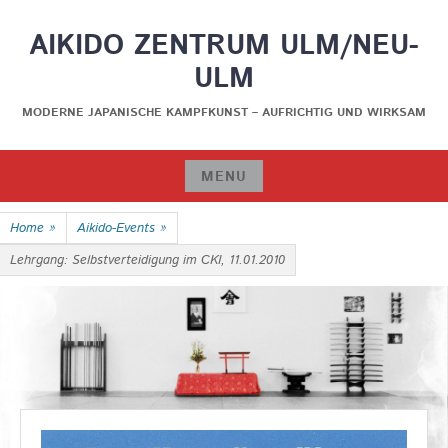
Skip
AIKIDO ZENTRUM ULM/NEU-
to
content
ULM
MODERNE JAPANISCHE KAMPFKUNST – AUFRICHTIG UND WIRKSAM
MENU
Skip
Home
»
Aikido-Events
»
to
content
Lehrgang: Selbstverteidigung im CKI, 11.01.2010