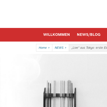
Skip
to
content
Skip
WILLKOMMEN
NEWS/BLOG
to
content
Home
»
NEWS
»
„Live“ aus Tokyo: erste 