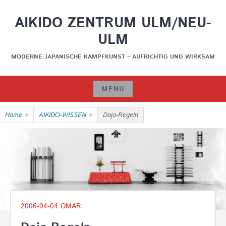
Skip
AIKIDO ZENTRUM ULM/NEU-
to
content
ULM
MODERNE JAPANISCHE KAMPFKUNST – AUFRICHTIG UND WIRKSAM
MENU
Skip
Home
»
AIKIDO-WISSEN
»
Dojo-Regeln
to
content
2006-04-04
OMAR