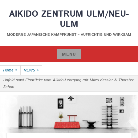
Skip
AIKIDO ZENTRUM ULM/NEU-
to
content
ULM
MODERNE JAPANISCHE KAMPFKUNST – AUFRICHTIG UND WIRKSAM
MENU
Skip
Home
»
NEWS
»
to
content
Unfold now! Eindrücke vom Aikido-Lehrgang mit Miles Kessler & Thorsten
Schoo