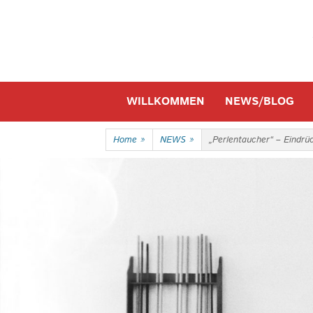
Skip
to
content
Skip
WILLKOMMEN
NEWS/BLOG
to
content
Home
»
NEWS
»
„Perlentaucher“ – Eindrü