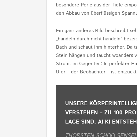
besondere Perle aus der Tiefe empor
den Abbau von überflüssigen Spannu
Ein ganz anderes Bild beschreibt se
„handeln durch nicht-handeln“ bezei
Bach und schaut ihm hinterher. Da ta
Stein hängen und taucht woanders w
Strom, im Gegenteil: In perfekter H
Ufer – der Beobachter – ist entzückt
UNSERE KÖRPERINTELLIG
VERSTEHEN – ZU 100 PRO
LAGE SIND, AI KI ENTSTE
THORSTEN SCHOO SENSEI