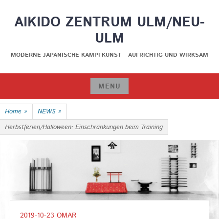
Skip
AIKIDO ZENTRUM ULM/NEU-
to
content
ULM
MODERNE JAPANISCHE KAMPFKUNST – AUFRICHTIG UND WIRKSAM
MENU
Skip
Home
»
NEWS
»
to
content
Herbstferien/Halloween: Einschränkungen beim Training
2019-10-23
OMAR