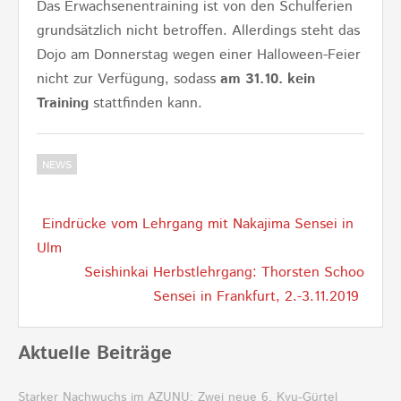
Das Erwachsenentraining ist von den Schulferien
grundsätzlich nicht betroffen. Allerdings steht das
Dojo am Donnerstag wegen einer Halloween-Feier
nicht zur Verfügung, sodass
am 31.10. kein
Training
stattfinden kann.
NEWS
Post
Eindrücke vom Lehrgang mit Nakajima Sensei in
navigation
Ulm
Seishinkai Herbstlehrgang: Thorsten Schoo
Sensei in Frankfurt, 2.-3.11.2019
Aktuelle Beiträge
Starker Nachwuchs im AZUNU: Zwei neue 6. Kyu-Gürtel