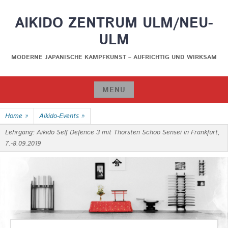
Skip
AIKIDO ZENTRUM ULM/NEU-
to
content
ULM
MODERNE JAPANISCHE KAMPFKUNST – AUFRICHTIG UND WIRKSAM
MENU
Skip
Home
»
Aikido-Events
»
to
content
Lehrgang: Aikido Self Defence 3 mit Thorsten Schoo Sensei in Frankfurt,
7.-8.09.2019